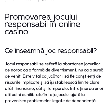
Promovarea jocului
responsabil în online
casino
Ce înseamnă joc responsabil?
Jocul responsabil se referă la abordarea jocurilor
de noroc ca o formă de divertisment, nu ca o sursă
de venit. Este vital ca jucătorii să fie conștienți de
riscurile implicate și să își stabilească limite clare
atât financiare, cât și temporale. Întreținerea unei
atitudini echilibrate în fața jocului ajută la
prevenirea problemelor legate de dependență.