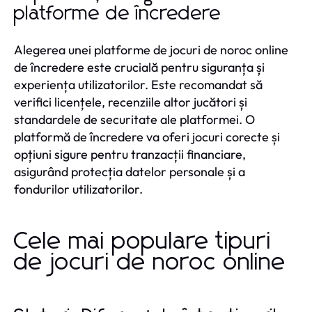
platforme de încredere
Alegerea unei platforme de jocuri de noroc online
de încredere este crucială pentru siguranța și
experiența utilizatorilor. Este recomandat să
verifici licențele, recenziile altor jucători și
standardele de securitate ale platformei. O
platformă de încredere va oferi jocuri corecte și
opțiuni sigure pentru tranzacții financiare,
asigurând protecția datelor personale și a
fondurilor utilizatorilor.
Cele mai populare tipuri
de jocuri de noroc online