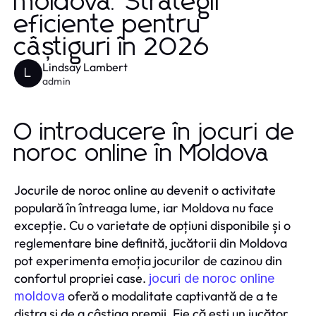
moldova: Strategii
eficiente pentru
câștiguri în 2026
Lindsay Lambert
L
admin
O introducere în jocuri de
noroc online în Moldova
Jocurile de noroc online au devenit o activitate
populară în întreaga lume, iar Moldova nu face
excepție. Cu o varietate de opțiuni disponibile și o
reglementare bine definită, jucătorii din Moldova
pot experimenta emoția jocurilor de cazinou din
confortul propriei case.
jocuri de noroc online
oferă o modalitate captivantă de a te
moldova
distra și de a câștiga premii. Fie că ești un jucător